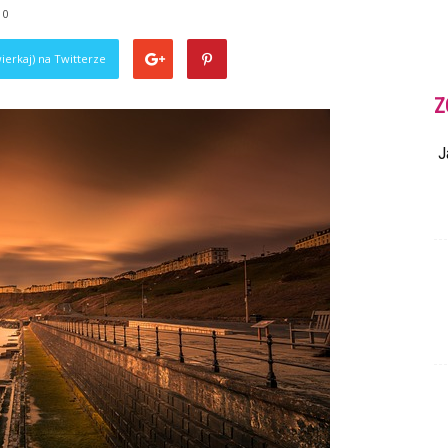
0
ierkaj) na Twitterze
Z
J