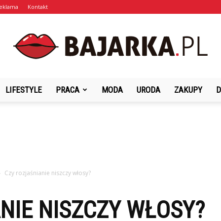
eklama
Kontakt
LIFESTYLE
PRACA
MODA
URODA
ZAKUPY
D
Bajarka.pl
Czy rozjaśnianie niszczy włosy?
NIE NISZCZY WŁOSY?