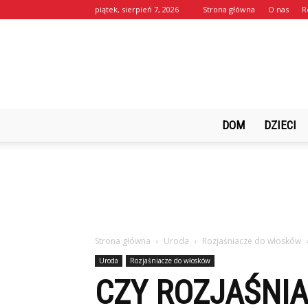
piątek, sierpień 7, 2026
Strona główna
O nas
R
DOM
DZIECI
Strona główna
Uroda
Rozjaśniacze do włosków
Uroda
Rozjaśniacze do włosków
CZY ROZJAŚNIA