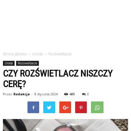
Strona główna
Uroda
Rozświetlacze
Uroda
Rozświetlacze
CZY ROZŚWIETLACZ NISZCZY
CERĘ?
Przez
Redakcja
-
8 stycznia 2024
489
0