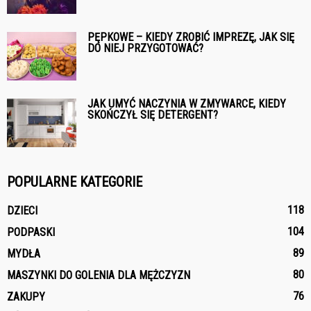
PĘPKOWE – KIEDY ZROBIĆ IMPREZĘ, JAK SIĘ
DO NIEJ PRZYGOTOWAĆ?
JAK UMYĆ NACZYNIA W ZMYWARCE, KIEDY
SKOŃCZYŁ SIĘ DETERGENT?
POPULARNE KATEGORIE
118
DZIECI
104
PODPASKI
89
MYDŁA
80
MASZYNKI DO GOLENIA DLA MĘŻCZYZN
76
ZAKUPY