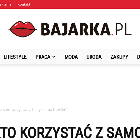
eklama
Kontakt
LIFESTYLE
PRACA
MODA
URODA
ZAKUPY
D
Bajarka.pl
z samoprzylepnych etykiet na butelki?
TO KORZYSTAĆ Z SAM