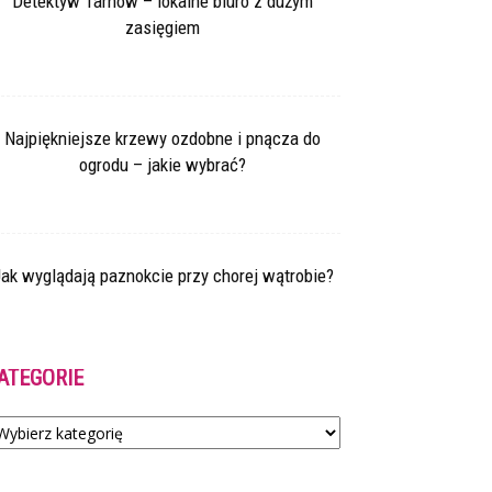
Detektyw Tarnów – lokalne biuro z dużym
zasięgiem
Najpiękniejsze krzewy ozdobne i pnącza do
ogrodu – jakie wybrać?
ak wyglądają paznokcie przy chorej wątrobie?
ATEGORIE
tegorie