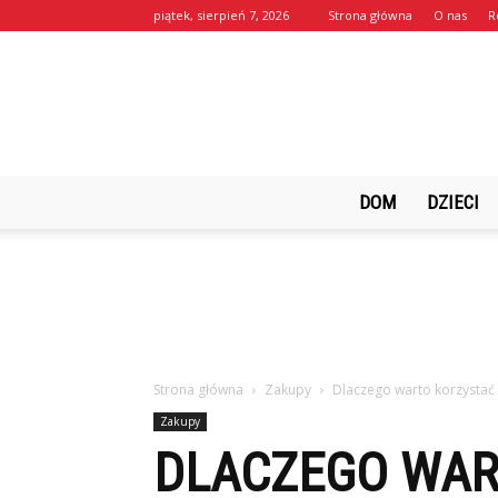
piątek, sierpień 7, 2026
Strona główna
O nas
R
DOM
DZIECI
Strona główna
Zakupy
Dlaczego warto korzystać 
Zakupy
DLACZEGO WAR