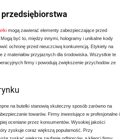
 przedsiębiorstwa
elki
mogą zawierać elementy zabezpieczające przed
ogą być to, między innymi, hologramy i unikalne kody
ić ochronę przed nieuczciwą konkurencją. Etykiety na
ne z materiałów przyjaznych dla środowiska. Wszystkie te
operacyjnych firmy i powodują zwiększenie przychodów ze
 rynku
epne na butelki stanowią skuteczny sposób zarówno na
zabezpieczanie towarów. Firmy inwestujące w profesjonalne i
epiej oceniane przez konsumentów. Wysokiej jakości
który zyskuje coraz większą popularność. Przy
oże zyskać większe zaufanie odbiorców, a klienci firmy