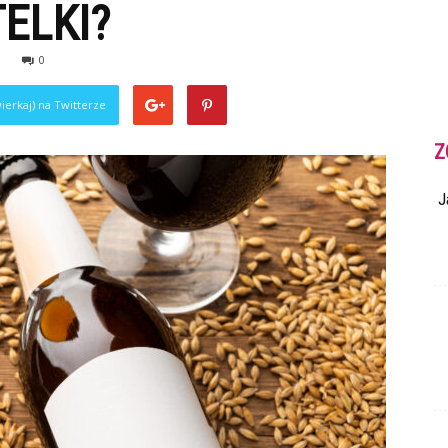
ELKI?
0
ierkaj) na Twitterze
Z
J