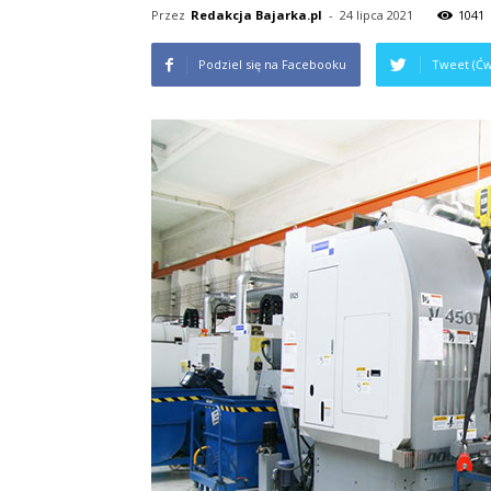
Przez
Redakcja Bajarka.pl
-
24 lipca 2021
1041
Podziel się na Facebooku
Tweet (Ćw