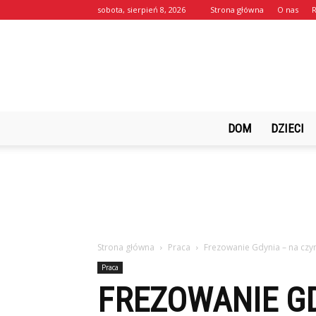
sobota, sierpień 8, 2026
Strona główna
O nas
DOM
DZIECI
Strona główna
Praca
Frezowanie Gdynia – na czy
Praca
FREZOWANIE G