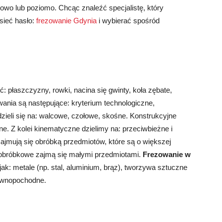
nowo lub poziomo. Chcąc znaleźć specjalistę, który
sieć hasło:
frezowanie Gdynia
i wybierać spośród
: płaszczyzny, rowki, nacina się gwinty, koła zębate,
wania są następujące: kryterium technologiczne,
zieli się na: walcowe, czołowe, skośne. Konstrukcyjne
dne. Z kolei kinematyczne dzielimy na: przeciwbieżne i
ajmują się obróbką przedmiotów, które są o większej
 obróbkowe zajmą się małymi przedmiotami.
Frezowanie w
jak: metale (np. stal, aluminium, brąz), tworzywa sztuczne
drewnopochodne.