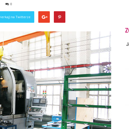
0
ierkaj) na Twitterze
Z
J