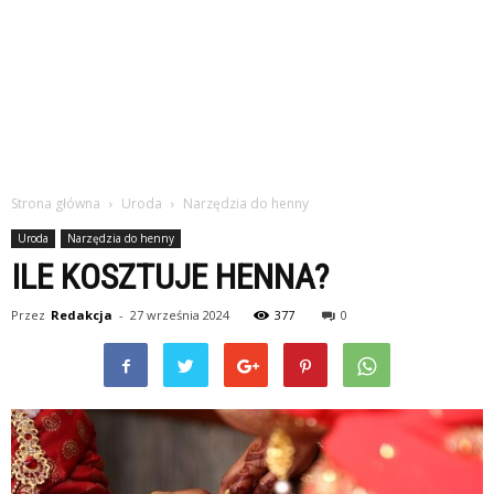
Strona główna
Uroda
Narzędzia do henny
Uroda
Narzędzia do henny
ILE KOSZTUJE HENNA?
Przez
Redakcja
-
27 września 2024
377
0