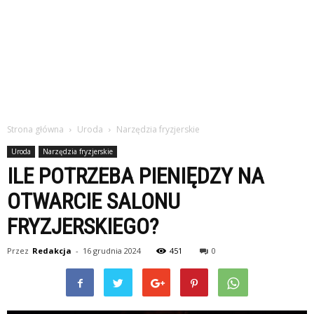
Strona główna
Uroda
Narzędzia fryzjerskie
Uroda
Narzędzia fryzjerskie
ILE POTRZEBA PIENIĘDZY NA
OTWARCIE SALONU
FRYZJERSKIEGO?
Przez
Redakcja
-
16 grudnia 2024
451
0