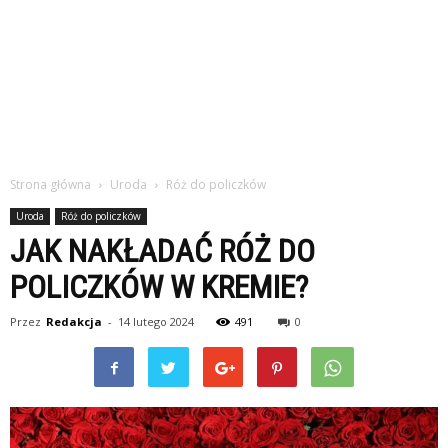
Strona główna
Uroda
Róż do policzków
Uroda
Róż do policzków
JAK NAKŁADAĆ RÓŻ DO
POLICZKÓW W KREMIE?
Przez
Redakcja
-
14 lutego 2024
491
0