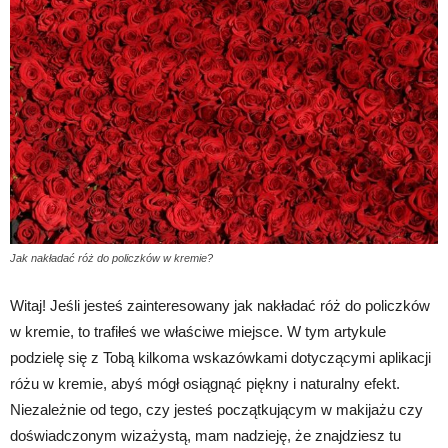
Jak nakładać róż do policzków w kremie?
Witaj! Jeśli jesteś zainteresowany jak nakładać róż do policzków
w kremie, to trafiłeś we właściwe miejsce. W tym artykule
podzielę się z Tobą kilkoma wskazówkami dotyczącymi aplikacji
różu w kremie, abyś mógł osiągnąć piękny i naturalny efekt.
Niezależnie od tego, czy jesteś początkującym w makijażu czy
doświadczonym wizażystą, mam nadzieję, że znajdziesz tu