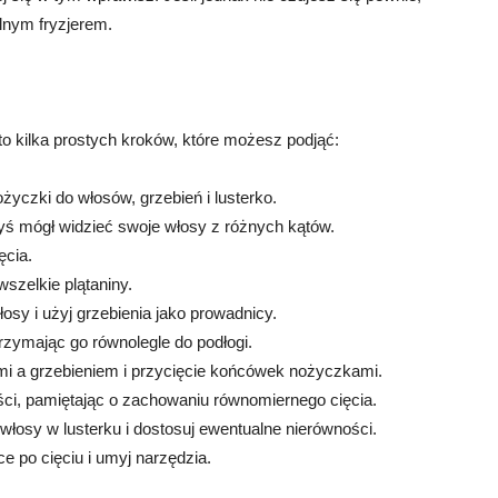
lnym fryzjerem.
to kilka prostych kroków, które możesz podjąć:
ożyczki do włosów, grzebień i lusterko.
yś mógł widzieć swoje włosy z różnych kątów.
ęcia.
szelkie plątaniny.
sy i użyj grzebienia jako prowadnicy.
 trzymając go równolegle do podłogi.
ami a grzebieniem i przycięcie końcówek nożyczkami.
ości, pamiętając o zachowaniu równomiernego cięcia.
włosy w lusterku i dostosuj ewentualne nierówności.
ce po cięciu i umyj narzędzia.