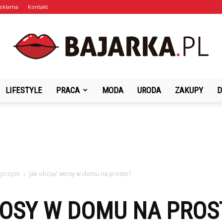
eklama
Kontakt
LIFESTYLE
PRACA
MODA
URODA
ZAKUPY
D
Bajarka.pl
ężczyzn
Jak obciąć włosy w domu na prosto?
ŁOSY W DOMU NA PROS