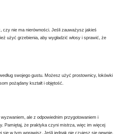
, czy nie ma nierówności. Jeśli zauważysz jakieś
ież użyć grzebienia, aby wygładzić włosy i sprawić, że
według swojego gustu. Możesz użyć prostownicy, lokówki
osom pożądany kształt i objętość.
 wyzwaniem, ale z odpowiednim przygotowaniem i
y. Pamiętaj, że praktyka czyni mistrza, więc im więcej
j się w tym wprawisz. Jeśli jednak nie czujesz się pewnie,