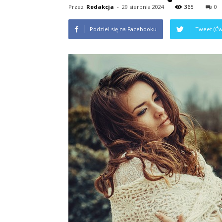
Przez
Redakcja
-
29 sierpnia 2024
365
0
Podziel się na Facebooku
Tweet (Ćw