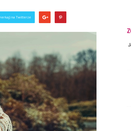
ierkaj) na Twitterze
Z
J