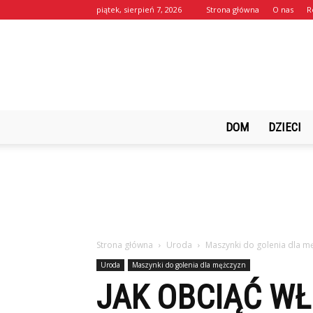
piątek, sierpień 7, 2026
Strona główna
O nas
R
DOM
DZIECI
Strona główna
Uroda
Maszynki do golenia dla m
Uroda
Maszynki do golenia dla mężczyzn
JAK OBCIĄĆ W