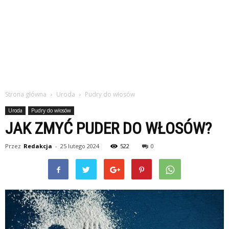
Strona główna
Uroda
Pudry do włosów
Uroda
Pudry do włosów
JAK ZMYĆ PUDER DO WŁOSÓW?
Przez
Redakcja
-
25 lutego 2024
522
0