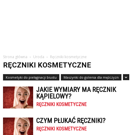
Strona główna
Uroda
Ręczniki kosmetyczne
RĘCZNIKI KOSMETYCZNE
Kosmetyki do pielęgnacji biustu
Maszynki do golenia dla mężczyzn
JAKIE WYMIARY MA RĘCZNIK
KĄPIELOWY?
RĘCZNIKI KOSMETYCZNE
CZYM PŁUKAĆ RĘCZNIKI?
RĘCZNIKI KOSMETYCZNE