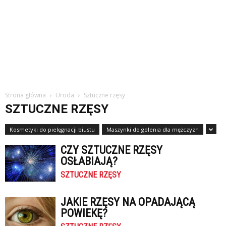
Strona główna
Uroda
Sztuczne rzęsy
SZTUCZNE RZĘSY
Kosmetyki do pielęgnacji biustu
Maszynki do golenia dla mężczyzn
CZY SZTUCZNE RZĘSY
OSŁABIAJĄ?
SZTUCZNE RZĘSY
JAKIE RZĘSY NA OPADAJĄCĄ
POWIEKĘ?