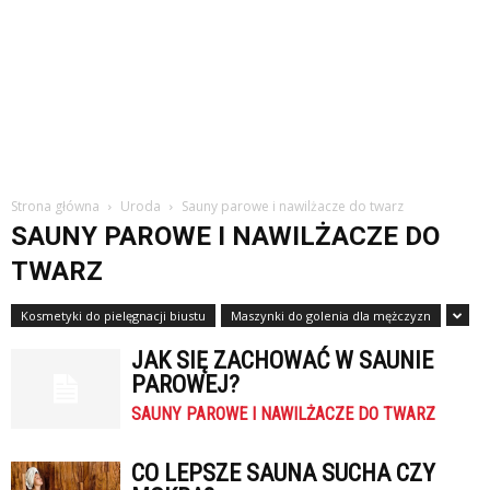
Strona główna
Uroda
Sauny parowe i nawilżacze do twarz
SAUNY PAROWE I NAWILŻACZE DO
TWARZ
Kosmetyki do pielęgnacji biustu
Maszynki do golenia dla mężczyzn
JAK SIĘ ZACHOWAĆ W SAUNIE
PAROWEJ?
SAUNY PAROWE I NAWILŻACZE DO TWARZ
CO LEPSZE SAUNA SUCHA CZY