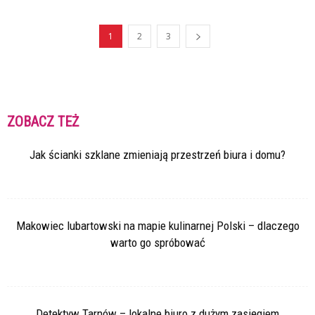
1
2
3
ZOBACZ TEŻ
Jak ścianki szklane zmieniają przestrzeń biura i domu?
Makowiec lubartowski na mapie kulinarnej Polski – dlaczego
warto go spróbować
Detektyw Tarnów – lokalne biuro z dużym zasięgiem