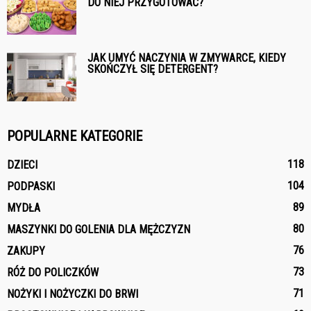
DO NIEJ PRZYGOTOWAĆ?
JAK UMYĆ NACZYNIA W ZMYWARCE, KIEDY
SKOŃCZYŁ SIĘ DETERGENT?
POPULARNE KATEGORIE
118
DZIECI
104
PODPASKI
89
MYDŁA
80
MASZYNKI DO GOLENIA DLA MĘŻCZYZN
76
ZAKUPY
73
RÓŻ DO POLICZKÓW
71
NOŻYKI I NOŻYCZKI DO BRWI