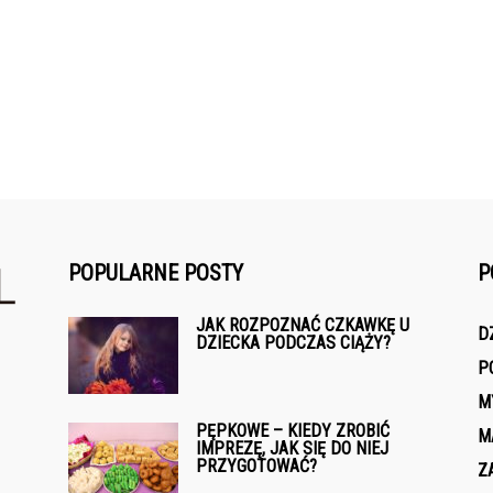
POPULARNE POSTY
P
JAK ROZPOZNAĆ CZKAWKĘ U
D
DZIECKA PODCZAS CIĄŻY?
P
M
PĘPKOWE – KIEDY ZROBIĆ
M
IMPREZĘ, JAK SIĘ DO NIEJ
PRZYGOTOWAĆ?
Z