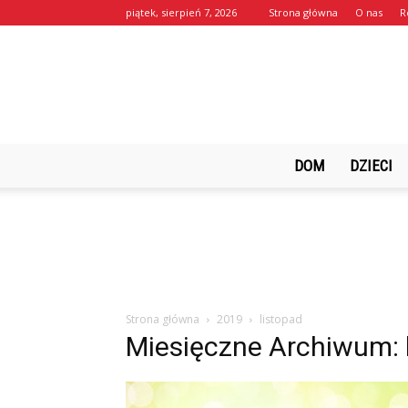
piątek, sierpień 7, 2026
Strona główna
O nas
R
DOM
DZIECI
Strona główna
2019
listopad
Miesięczne Archiwum: 